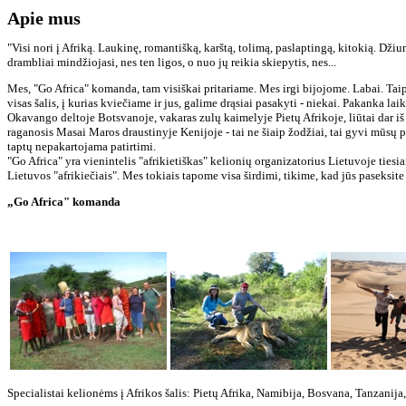
Apie mus
"Visi nori į Afriką. Laukinę, romantišką, karštą, tolimą, paslaptingą, kitokią. Džiu
drambliai mindžiojasi, nes ten ligos, o nuo jų reikia skiepytis, nes...
Mes, "Go Africa" komanda, tam visiškai pritariame. Mes irgi bijojome. Labai. Taip,
visas šalis, į kurias kviečiame ir jus, galime drąsiai pasakyti - niekai. Pakanka l
Okavango deltoje Botsvanoje, vakaras zulų kaimelyje Pietų Afrikoje, liūtai dar iš
raganosis Masai Maros draustinyje Kenijoje - tai ne šiaip žodžiai, tai gyvi mūsų p
taptų nepakartojama patirtimi.
"Go Africa" yra vienintelis "afrikietiškas" kelionių organizatorius Lietuvoje tiesian
Lietuvos "afrikiečiais". Mes tokiais tapome visa širdimi, tikime, kad jūs paseks
„Go Africa" komanda
Specialistai kelionėms į Afrikos šalis: Pietų Afrika, Namibija, Bosvana, Tanzanija