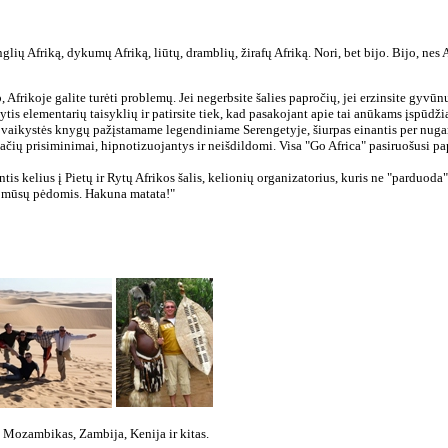
nglių Afriką, dykumų Afriką, liūtų, dramblių, žirafų Afriką. Nori, bet bijo. Bijo, nes 
 Afrikoje galite turėti problemų. Jei negerbsite šalies papročių, jei erzinsite gyvū
aikytis elementarių taisyklių ir patirsite tiek, kad pasakojant apie tai anūkams įspū
 vaikystės knygų pažįstamame legendiniame Serengetyje, šiurpas einantis per nugarą
ačių prisiminimai, hipnotizuojantys ir neišdildomi. Visa "Go Africa" pasiruošusi pap
tis kelius į Pietų ir Rytų Afrikos šalis, kelionių organizatorius, kuris ne "parduoda"
ite mūsų pėdomis. Hakuna matata!"
, Mozambikas, Zambija, Kenija ir kitas.