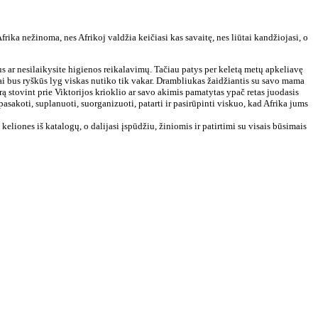
Afrika nežinoma, nes Afrikoj valdžia keičiasi kas savaitę, nes liūtai kandžiojasi, o
nus ar nesilaikysite higienos reikalavimų. Tačiau patys per keletą metų apkeliavę
džiai bus ryškūs lyg viskas nutiko tik vakar. Drambliukas žaidžiantis su savo mama
 stovint prie Viktorijos krioklio ar savo akimis pamatytas ypač retas juodasis
asakoti, suplanuoti, suorganizuoti, patarti ir pasirūpinti viskuo, kad Afrika jums
 keliones iš katalogų, o dalijasi įspūdžiu, žiniomis ir patirtimi su visais būsimais