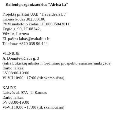
Kelionių organizatorius "Africa Lt"
Projektą prižiūri UAB "Traveldeals Lt"
Įmonės kodas 302583106
PVM mokėtojo kodas LT100005943011
Žygio g. 90, LT-08242,
Vilnius, Lietuva
El. paštas labas@makalius.lt
Telefonas +370 639 96 444
VILNIUJE
A. Domaševičiaus g. 3
(šalia Lukiškių aikštės ir Gedimino prospekto esančios sankryžos)
Darbo laikas:
I-V 08:00-19:00
VI-VII 10:00 - 17:00 (tik skambučiai)
KAUNE
Laisvės al. 97A - 2, Kaunas
Darbo laikas:
I-V 08:00-19:00
VI-VII 10:00 - 17:00 (tik skambučiai)