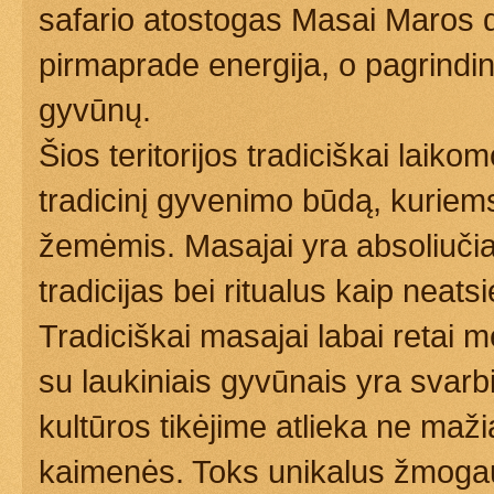
safario atostogas Masai Maros d
pirmaprade energija, o pagrindi
gyvūnų.
Šios teritorijos tradiciškai laik
tradicinį gyvenimo būdą, kuriems 
žemėmis. Masajai yra absoliučia
tradicijas bei ritualus kaip nea
Tradiciškai masajai labai retai 
su laukiniais gyvūnais yra svarbi 
kultūros tikėjime atlieka ne maži
kaimenės. Toks unikalus žmoga