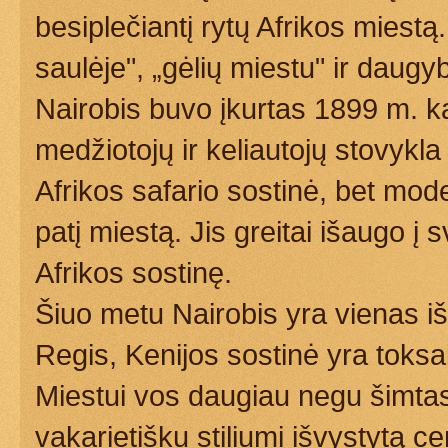
besiplečiantį rytų Afrikos miest
saulėje", „gėlių miestu" ir daugy
Nairobis buvo įkurtas 1899 m. ka
medžiotojų ir keliautojų stovykla
Afrikos safario sostinė, bet mod
patį miestą. Jis greitai išaugo į 
Afrikos sostinę.
Šiuo metu Nairobis yra vienas iš
Regis, Kenijos sostinė yra toks
Miestui vos daugiau negu šimtas 
vakarietišku stiliumi išvystytą c