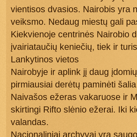
vientisos dvasios. Nairobis yra 
veiksmo. Nedaug miestų gali pasi
Kiekvienoje centrinės Nairobio da
įvairiataučių keniečių, tiek ir turi
Lankytinos vietos
Nairobyje ir aplink jį daug įdomi
pirmiausiai derėtų paminėti šalia
Naivašos ežeras vakaruose ir M
skirtingi Rifto slėnio ežerai. Iki
valandas.
Nacionaliniai archyvai yra sau