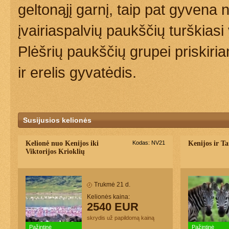
geltonąjį garnį, taip pat gyvena
įvairiaspalvių paukščių turškias
Plėšrių paukščių grupei priskiri
ir erelis gyvatėdis.
Susijusios kelionės
Kelionė nuo Kenijos iki
Kodas: NV21
Kenijos ir Ta
Viktorijos Krioklių
Trukmė 21 d.
Kelionės kaina:
2540 EUR
skrydis už papildomą kainą
Pažintinė
Pažintinė