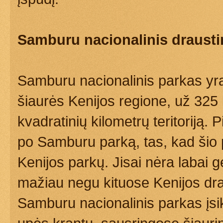
Samburu nacionalinis drausti
Samburu nacionalinis parkas yr
šiaurės Kenijos regione, už 32
kvadratinių kilometrų teritoriją.
po Samburu parką, tas, kad šio p
Kenijos parkų. Jisai nėra labai g
mažiau negu kituose Kenijos dra
Samburu nacionalinis parkas įs