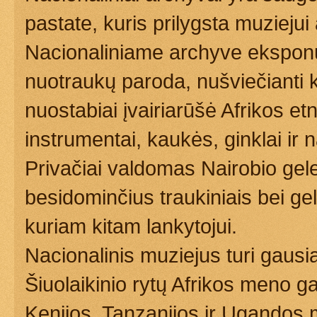
pastate, kuris prilygsta muziejui
Nacionaliniame archyve eksponu
nuotraukų paroda, nušviečianti k
nuostabiai įvairiarūšė Afrikos e
instrumentai, kaukės, ginklai ir
Privačiai valdomas Nairobio gele
besidominčius traukiniais bei gel
kuriam kitam lankytojui.
Nacionalinis muziejus turi gausią 
Šiuolaikinio rytų Afrikos meno g
Kenijos, Tanzanijos ir Ugandos m