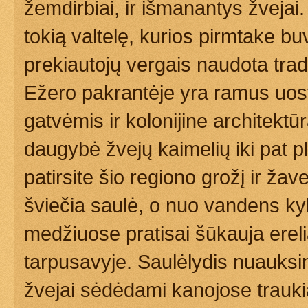
žemdirbiai, ir išmanantys žvejai. 
tokią valtelę, kurios pirmtake 
prekiautojų vergais naudota trad
Ežero pakrantėje yra ramus uosta
gatvėmis ir kolonijine architektūr
daugybė žvejų kaimelių iki pat 
patirsite šio regiono grožį ir ža
šviečia saulė, o nuo vandens ky
medžiuose pratisai šūkauja erelia
tarpusavyje. Saulėlydis nuauksin
žvejai sėdėdami kanojose traukia