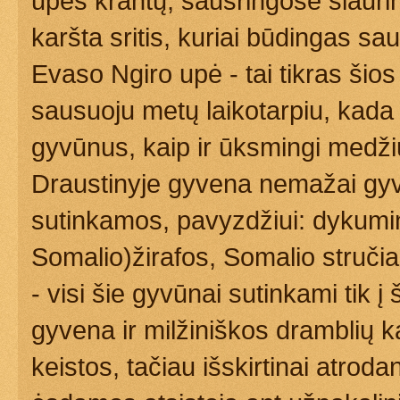
upės krantų, sausringose šiaurin
karšta sritis, kuriai būdingas sa
Evaso Ngiro upė - tai tikras šios
sausuoju metų laikotarpiu, kada 
gyvūnus, kaip ir ūksmingi medžių
Draustinyje gyvena nemažai gyvū
sutinkamos, pavyzdžiui: dykumini
Somalio)žirafos, Somalio stručiai
- visi šie gyvūnai sutinkami tik
gyvena ir milžiniškos dramblių ka
keistos, tačiau išskirtinai atroda