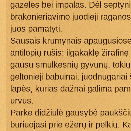
gazeles bei impalas. Dėl septyni
brakonieriavimo juodieji raganosia
juos pamatyti.
Sausais krūmynais apaugusiose 
antilopių rūšis: ilgakaklę žirafin
gausu smulkesnių gyvūnų, tokių 
geltonieji babuinai, juodnugaria
lapės, kurias dažnai galima pama
urvus.
Parke didžiulė gausybė paukšči
būriuojasi prie ežerų ir pelkių.