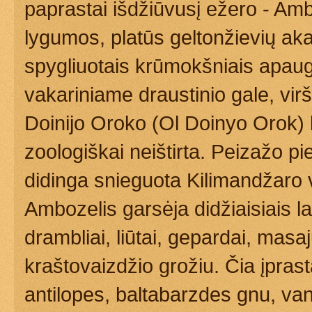
paprastai išdžiūvusį ežero - Amb
lygumos, platūs geltonžievių akac
spygliuotais krūmokšniais apaugu
vakariniame draustinio gale, vir
Doinijo Oroko (Ol Doinyo Orok) k
zoologiškai neištirta. Peizažo pi
didinga snieguota Kilimandžaro 
Ambozelis garsėja didžiaisiais lau
drambliai, liūtai, gepardai, masaj
kraštovaizdžio grožiu. Čia įpras
antilopes, baltabarzdes gnu, va