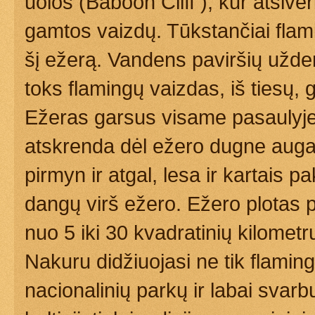
uolos (Baboon Cliff ), kur atsive
gamtos vaizdų. Tūkstančiai flami
šį ežerą. Vandens paviršių užde
toks flamingų vaizdas, iš tiesų, 
Ežeras garsus visame pasaulyje 
atskrenda dėl ežero dugne augan
pirmyn ir atgal, lesa ir kartais
dangų virš ežero. Ežero plotas 
nuo 5 iki 30 kvadratinių kilometr
Nakuru didžiuojasi ne tik flaming
nacionalinių parkų ir labai svar