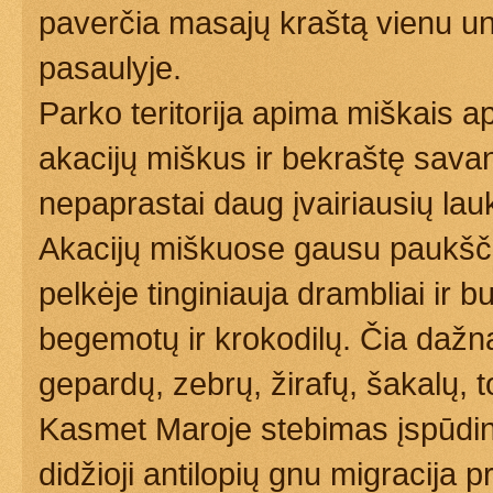
paverčia masajų kraštą vienu un
pasaulyje.
Parko teritorija apima miškais a
akacijų miškus ir bekraštę sava
nepaprastai daug įvairiausių lau
Akacijų miškuose gausu paukščių
pelkėje tinginiauja drambliai ir 
begemotų ir krokodilų. Čia dažna
gepardų, zebrų, žirafų, šakalų, t
Kasmet Maroje stebimas įspūdin
didžioji antilopių gnu migracija