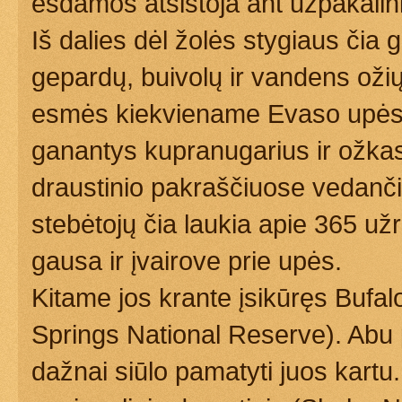
ėsdamos atsistoja ant užpakalini
Iš dalies dėl žolės stygiaus čia 
gepardų, buivolų ir vandens oži
esmės kiekviename Evaso upės 
ganantys kupranugarius ir ožkas,
draustinio pakraščiuose vedanč
stebėtojų čia laukia apie 365 už
gausa ir įvairove prie upės.
Kitame jos krante įsikūręs Bufalo
Springs National Reserve). Abu p
dažnai siūlo pamatyti juos kartu