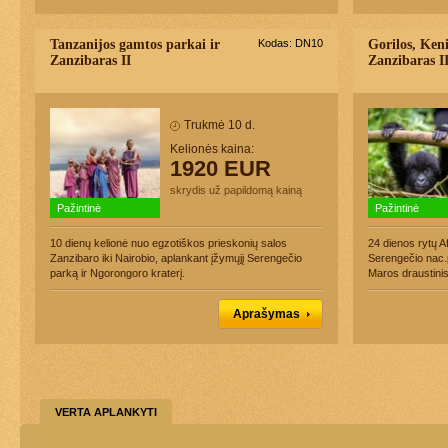
Tanzanijos gamtos parkai ir
Kodas: DN10
Gorilos, Keni
Zanzibaras II
Zanzibaras I
Trukmė 10 d.
Kelionės kaina:
1920 EUR
skrydis už papildomą kainą
Pažintinė
Pažintinė
10 dienų kelionė nuo egzotiškos prieskonių salos
24 dienos rytų A
Zanzibaro iki Nairobio, aplankant įžymųjį Serengečio
Serengečio nac.
parką ir Ngorongoro kraterį.
Maros draustinis
Aprašymas
VERTA APLANKYTI