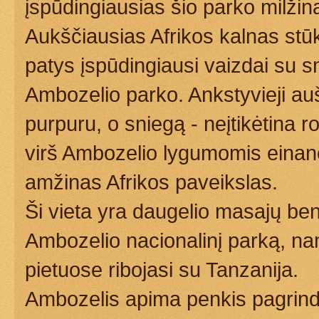
įspūdingiausias šio parko milžin
Aukščiausias Afrikos kalnas stūk
patys įspūdingiausi vaizdai su s
Ambozelio parko. Ankstyvieji au
purpuru, o sniegą - neįtikėtina r
virš Ambozelio lygumomis einanč
amžinas Afrikos paveikslas.
Ši vieta yra daugelio masajų be
Ambozelio nacionalinį parką, na
pietuose ribojasi su Tanzanija.
Ambozelis apima penkis pagrindi