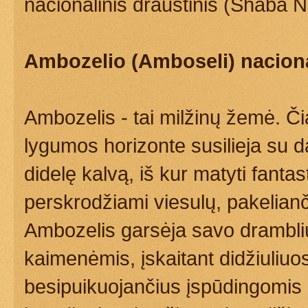
nacionalinis draustinis (Shaba N
Ambozelio (Amboseli) naciona
Ambozelis - tai milžinų žemė. Č
lygumos horizonte susilieja su 
didelę kalvą, iš kur matyti fanta
perskrodžiami viesulų, pakelianč
Ambozelis garsėja savo dramblių 
kaimenėmis, įskaitant didžiuliuo
besipuikuojančius įspūdingomis i