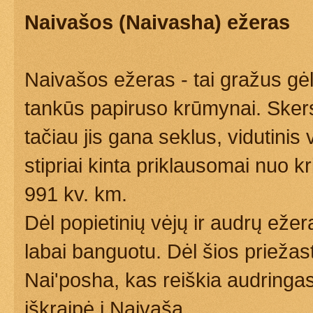
Naivašos (Naivasha) ežeras
Naivašos ežeras - tai gražus gė
tankūs papiruso krūmynai. Sker
tačiau jis gana seklus, vidutinis
stipriai kinta priklausomai nuo kri
991 kv. km.
Dėl popietinių vėjų ir audrų ežer
labai banguotu. Dėl šios priežas
Nai'posha, kas reiškia audringas
iškraipė į Naivašą.