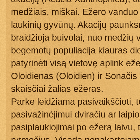
medžiais, miškai. Ežero vanduo į
laukinių gyvūnų. Akacijų paunks
braidžioja buivolai, nuo medžių v
begemotų populiacija kiauras d
patyrinėti visą vietovę aplink e
Oloidienas (Oloidien) ir Sonačis
skaisčiai žalias ežeras.
Parke leidžiama pasivaikščioti, to
pasivažinėjimui dviračiu ar laipi
pasiplaukiojimai po ežerą laivu, 
rytmečius. Visada nepakartojami 