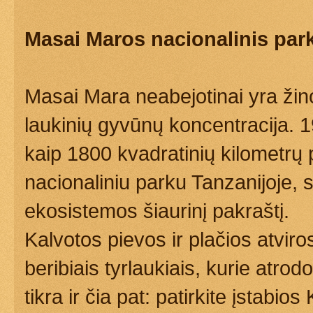
Masai Maros nacionalinis par
Masai Mara neabejotinai yra žin
laukinių gyvūnų koncentracija. 
kaip 1800 kvadratinių kilometrų
nacionaliniu parku Tanzanijoje,
ekosistemos šiaurinį pakraštį.
Kalvotos pievos ir plačios atvir
beribiais tyrlaukiais, kurie atrod
tikra ir čia pat: patirkite įstabi