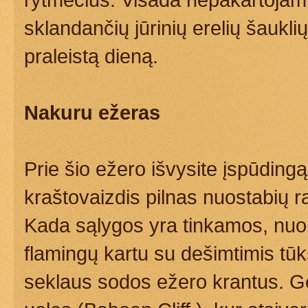
sklandančių jūrinių erelių šaukl
praleistą dieną.
Nakuru ežeras
Prie šio ežero išvysite įspūding
kraštovaizdis pilnas nuostabių r
Kada sąlygos yra tinkamos, nuo v
flamingų kartu su dešimtimis tūk
seklaus sodos ežero krantus. Ge