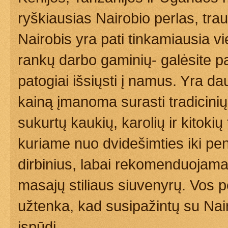
ryškiausias Nairobio perlas, trauk
Nairobis yra pati tinkamiausia viet
rankų darbo gaminių- galėsite pas
patogiai išsiųsti į namus. Yra d
kainą įmanoma surasti tradicinių 
sukurtų kaukių, karolių ir kitokių
kuriame nuo dvidešimties iki pe
dirbinius, labai rekomenduojamas, 
masajų stiliaus siuvenyrų. Vos p
užtenka, kad susipažintų su Nai
įspūdį.