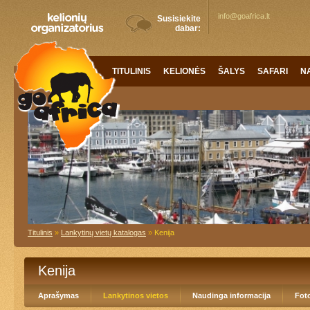
info@goafrica.lt
Susisiekite
dabar:
TITULINIS
KELIONĖS
ŠALYS
SAFARI
N
Titulinis
»
Lankytinų vietų katalogas
»
Kenija
Kenija
Aprašymas
Lankytinos vietos
Naudinga informacija
Foto