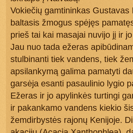
Vokiečių gamtininkas Gustavas 
baltasis žmogus spėjęs pamatę
prieš tai kai masajai nuvijo jį ir
Jau nuo tada ežeras apibūdinam
stulbinanti tiek vandens, tiek že
apsilankymą galima pamatyti da
garsėja esanti pasaulinio lygio 
Ežeras ir jo apylinkės turtingi 
ir pakankamo vandens kiekio šis
žemdirbystės rajonų Kenijoje. Di
akacijų (Acacia Xanthophlea), d