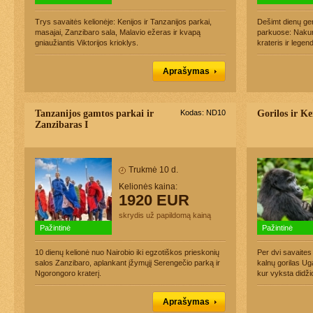
Trys savaitės kelionėje: Kenijos ir Tanzanijos parkai,
Dešimt dienų ger
masajai, Zanzibaro sala, Malavio ežeras ir kvapą
parkuose: Nakur
gniaužiantis Viktorijos krioklys.
krateris ir legen
Aprašymas
Tanzanijos gamtos parkai ir
Kodas: ND10
Gorilos ir Ke
Zanzibaras I
Trukmė 10 d.
Kelionės kaina:
1920 EUR
skrydis už papildomą kainą
Pažintinė
Pažintinė
10 dienų kelionė nuo Nairobio iki egzotiškos prieskonių
Per dvi savaites
salos Zanzibaro, aplankant įžymųjį Serengečio parką ir
kalnų gorilas Ug
Ngorongoro kraterį.
kur vyksta didžio
Aprašymas