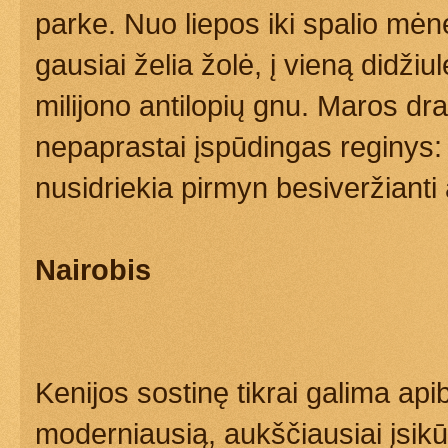
parke. Nuo liepos iki spalio mėnes
gausiai želia žolė, į vieną didži
milijono antilopių gnu. Maros drau
nepaprastai įspūdingas reginys: 
nusidriekia pirmyn besiveržianti a
Nairobis
Kenijos sostinę tikrai galima apib
moderniausią, aukščiausiai įsikūr