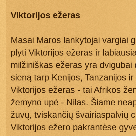
Viktorijos ežeras
Masai Maros lankytojai vargiai ga
plyti Viktorijos ežeras ir labiaus
milžiniškas ežeras yra dvigubai 
sieną tarp Kenijos, Tanzanijos i
Viktorijos ežeras - tai Afrikos že
žemyno upė - Nilas. Šiame nea
žuvų, tviskančių švairiaspalvių ci
Viktorijos ežero pakrantėse gyv