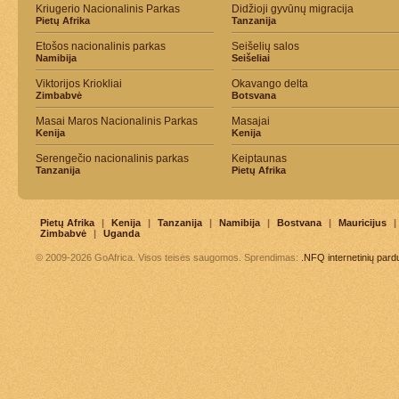
Kriugerio Nacionalinis Parkas
Didžioji gyvūnų migracija
Pietų Afrika
Tanzanija
Etošos nacionalinis parkas
Seišelių salos
Namibija
Seišeliai
Viktorijos Kriokliai
Okavango delta
Zimbabvė
Botsvana
Masai Maros Nacionalinis Parkas
Masajai
Kenija
Kenija
Serengečio nacionalinis parkas
Keiptaunas
Tanzanija
Pietų Afrika
Pietų Afrika
|
Kenija
|
Tanzanija
|
Namibija
|
Bostvana
|
Mauricijus
|
Zimbabvė
|
Uganda
© 2009-2026 GoAfrica. Visos teisės saugomos. Sprendimas:
.NFQ
internetinių par