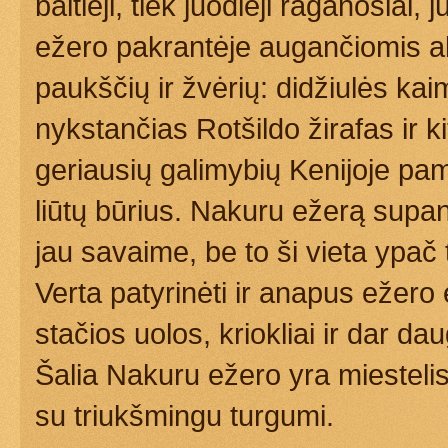
baltieji, tiek juodieji raganosiai,
ežero pakrantėje augančiomis a
paukščių ir žvėrių: didžiulės ka
nykstančias Rotšildo žirafas ir k
geriausių galimybių Kenijoje pam
liūtų būrius. Nakuru ežerą supa
jau savaime, be to ši vieta ypač
Verta patyrinėti ir anapus ežero
stačios uolos, kriokliai ir dar d
Šalia Nakuru ežero yra miestelis 
su triukšmingu turgumi.