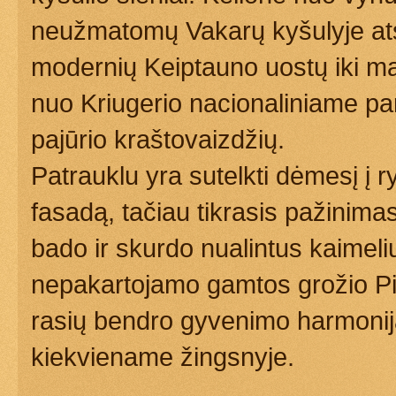
neužmatomų Vakarų kyšulyje atsi
modernių Keiptauno uostų iki ma
nuo Kriugerio nacionaliniame pa
pajūrio kraštovaizdžių.
Patrauklu yra sutelkti dėmesį į
fasadą, tačiau tikrasis pažinimas
bado ir skurdo nualintus kaimeli
nepakartojamo gamtos grožio Pie
rasių bendro gyvenimo harmoniją.
kiekviename žingsnyje.