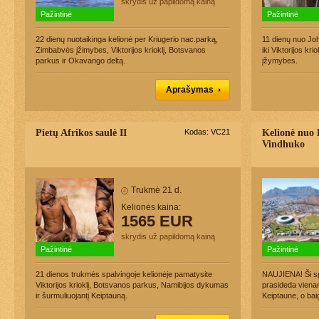
skrydis už papildomą kainą
Pažintinė
Pažintinė
22 dienų nuotaikinga kelionė per Kriugerio nac.parką,
11 dienų nuo Jo
Zimbabvės įžimybes, Viktorijos krioklį, Botsvanos
iki Viktorijos kr
parkus ir Okavango deltą.
įžymybes.
Aprašymas
Pietų Afrikos saulė II
Kodas: VC21
Kelionė nuo 
Vindhuko
Trukmė 21 d.
Kelionės kaina:
1565 EUR
skrydis už papildomą kainą
Pažintinė
Pažintinė
21 dienos trukmės spalvingoje kelionėje pamatysite
NAUJIENA! Ši spa
Viktorijos krioklį, Botsvanos parkus, Namibijos dykumas
prasideda vienam
ir šurmuliuojantį Keiptauną.
Keiptaune, o bai
Vindhuko miestel