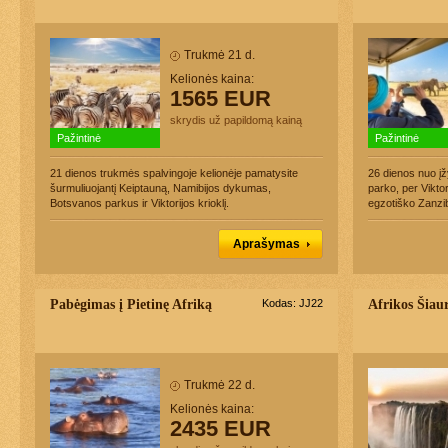
Trukmė 21 d.
Kelionės kaina:
1565 EUR
skrydis už papildomą kainą
Pažintinė
Pažintinė
21 dienos trukmės spalvingoje kelionėje pamatysite
26 dienos nuo į
šurmuliuojantį Keiptauną, Namibijos dykumas,
parko, per Viktor
Botsvanos parkus ir Viktorijos krioklį.
egzotiško Zanzib
Aprašymas
Pabėgimas į Pietinę Afriką
Kodas: JJ22
Afrikos Šiaur
Trukmė 22 d.
Kelionės kaina:
2435 EUR