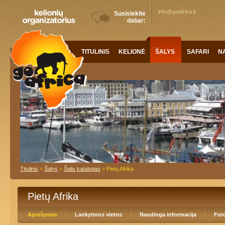
info@goafrica.lt
Susisiekite
dabar:
TITULINIS
KELIONĖS
ŠALYS
SAFARI
N
Titulinis
»
Šalys
»
Šalių katalogas
»
Pietų Afrika
Pietų Afrika
Aprašymas
Lankytinos vietos
Naudinga informacija
Foto