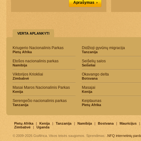
Aprašymas
VERTA APLANKYTI
Kriugerio Nacionalinis Parkas
Didžioji gyvūnų migracija
Pietų Afrika
Tanzanija
Etošos nacionalinis parkas
Seišelių salos
Namibija
Seišeliai
Viktorijos Kriokliai
Okavango delta
Zimbabvė
Botsvana
Masai Maros Nacionalinis Parkas
Masajai
Kenija
Kenija
Serengečio nacionalinis parkas
Keiptaunas
Tanzanija
Pietų Afrika
Pietų Afrika
|
Kenija
|
Tanzanija
|
Namibija
|
Bostvana
|
Mauricijus
|
Zimbabvė
|
Uganda
© 2009-2026 GoAfrica. Visos teisės saugomos. Sprendimas:
.NFQ
internetinių par