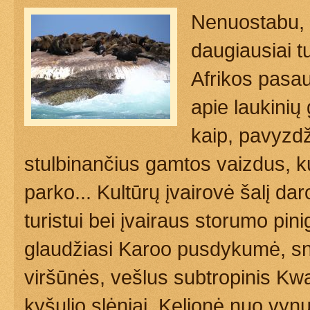
Nenuostabu, k
daugiausiai tu
Afrikos pasau
apie laukinių
kaip, pavyzdž
stulbinančius gamtos vaizdus, ku
parko... Kultūrų įvairovė šalį da
turistui bei įvairaus storumo pinig
glaudžiasi Karoo pusdykumė, s
viršūnės, vešlus subtropinis Kwa
kyšulio slėniai. Kelionė nuo vynu