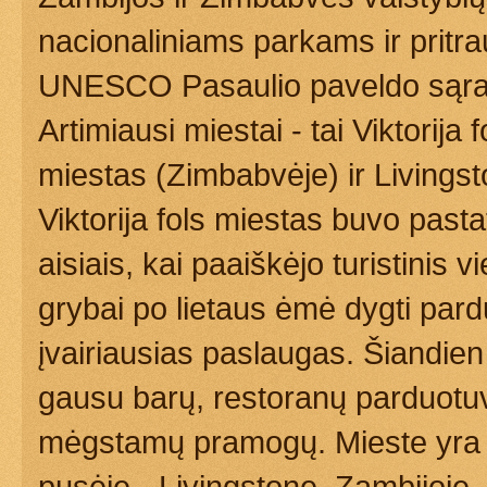
nacionaliniams parkams ir pritrauk
UNESCO Pasaulio paveldo sąra
Artimiausi miestai - tai Viktorija fo
miestas (Zimbabvėje) ir Livingst
Viktorija fols miestas buvo past
aisiais, kai paaiškėjo turistinis v
grybai po lietaus ėmė dygti pardu
įvairiausias paslaugas. Šiandien 
gausu barų, restoranų parduotuvi
mėgstamų pramogų. Mieste yra oro
pusėje - Livingstone, Zambijoje. V