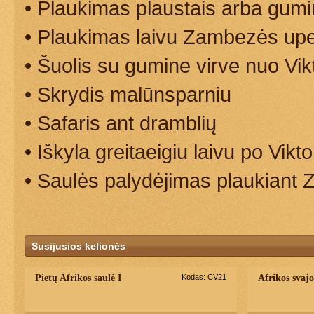
• Plaukimas plaustais arba gumi
• Plaukimas laivu Zambezės up
• Šuolis su gumine virve nuo Viktor
• Skrydis malūnsparniu
• Safaris ant dramblių
• Iškyla greitaeigiu laivu po Viktor
• Saulės palydėjimas plaukiant
Susijusios kelionės
Pietų Afrikos saulė I
Kodas: CV21
Afrikos svaj