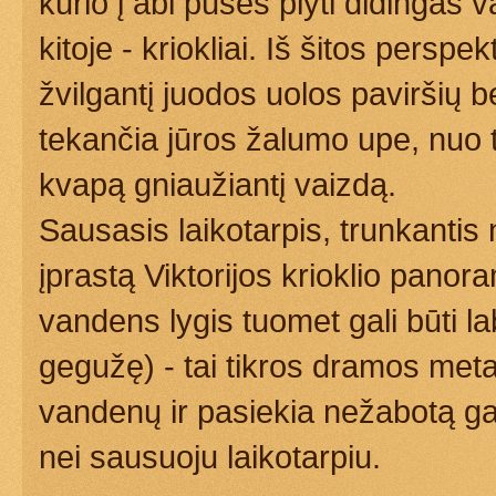
kurio į abi puses plyti didingas v
kitoje - kriokliai. Iš šitos perspe
žvilgantį juodos uolos paviršių b
tekančia jūros žalumo upe, nuo t
kvapą gniaužiantį vaizdą.
Sausasis laikotarpis, trunkantis n
įprastą Viktorijos krioklio panora
vandens lygis tuomet gali būti 
gegužę) - tai tikros dramos met
vandenų ir pasiekia nežabotą gal
nei sausuoju laikotarpiu.