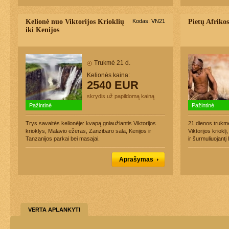
Kelionė nuo Viktorijos Krioklių
Kodas: VN21
Pietų Afrikos
iki Kenijos
Trukmė 21 d.
Kelionės kaina:
2540 EUR
skrydis už papildomą kainą
Pažintinė
Pažintinė
Trys savaitės kelionėje: kvapą gniaužiantis Viktorijos
21 dienos trukmė
krioklys, Malavio ežeras, Zanzibaro sala, Kenijos ir
Viktorijos kriok
Tanzanijos parkai bei masajai.
ir šurmuliuojantį
Aprašymas
VERTA APLANKYTI