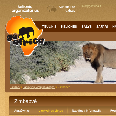
info@goafrica.lt
Susisiekite
dabar:
TITULINIS
KELIONĖS
ŠALYS
SAFARI
N
Titulinis
»
Lankytinų vietų katalogas
»
Zimbabvė
Zimbabvė
Aprašymas
Lankytinos vietos
Naudinga informacija
Foto