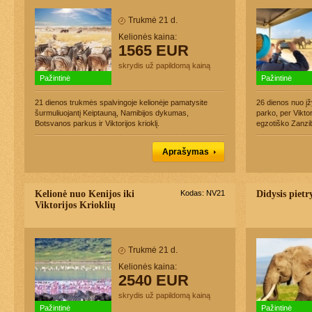
Trukmė 21 d.
Kelionės kaina:
1565 EUR
skrydis už papildomą kainą
Pažintinė
Pažintinė
21 dienos trukmės spalvingoje kelionėje pamatysite
26 dienos nuo į
šurmuliuojantį Keiptauną, Namibijos dykumas,
parko, per Viktor
Botsvanos parkus ir Viktorijos krioklį.
egzotiško Zanzib
Aprašymas
Kelionė nuo Kenijos iki
Kodas: NV21
Didysis pietr
Viktorijos Krioklių
Trukmė 21 d.
Kelionės kaina:
2540 EUR
skrydis už papildomą kainą
Pažintinė
Pažintinė