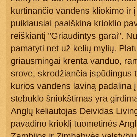
kurtinančio vandens kliokimo ir į
puikiausiai paaiškina krioklio p
reiškiantį "Griaudintys garai". N
pamatyti net už kelių mylių. Plat
griausmingai krenta vanduo, r
srove, skrodžiančia įspūdingus t
kurios vandens laviną padalina 
stebuklo šniokštimas yra girdi
Anglų keliautojas Deividas Livin
pavadino krioklį tuometinės Angli
Zambijos ir Zimbabvės valstybių