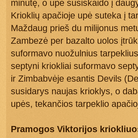
minutę, o upė susiskaido į daugyb
Krioklių apačioje upė suteka į ta
Maždaug prieš du milijonus metų
Zambezė per bazalto uolos įtrūk
suformavo nuožulnius tarpeklius.
septyni kriokliai suformavo septy
ir Zimbabvėje esantis Devils (Devi
susidarys naujas krioklys, o dabar
upės, tekančios tarpeklio apačio
Pramogos Viktorijos kriokliu