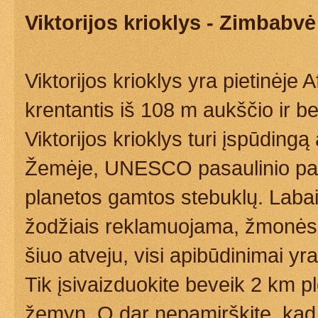
Viktorijos krioklys - Zimbabvė
Viktorijos krioklys yra pietinėje
krentantis iš 108 m aukščio ir b
Viktorijos krioklys turi įspūding
Žemėje, UNESCO pasaulinio pave
planetos gamtos stebuklų. Labai d
žodžiais reklamuojama, žmonės jo
šiuo atveju, visi apibūdinimai yr
Tik įsivaizduokite beveik 2 km p
žemyn. O dar nepamirškite, kad