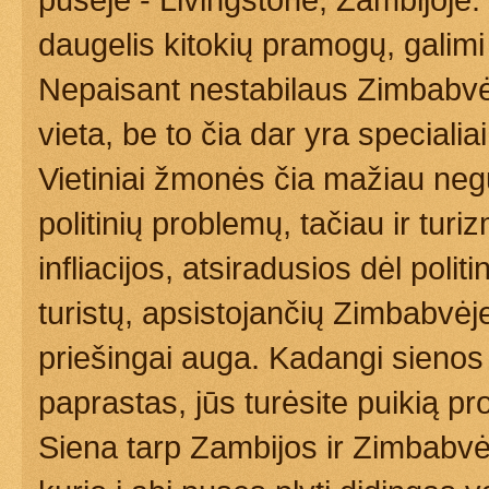
daugelis kitokių pramogų, galimi
Nepaisant nestabilaus Zimbabvės p
vieta, be to čia dar yra specialiai
Vietiniai žmonės čia mažiau neg
politinių problemų, tačiau ir tur
infliacijos, atsiradusios dėl poli
turistų, apsistojančių Zimbabvėj
priešingai auga. Kadangi sienos k
paprastas, jūs turėsite puikią pr
Siena tarp Zambijos ir Zimbabvės 