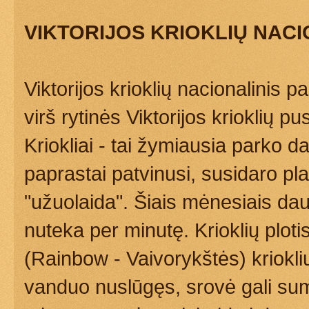
VIKTORIJOS KRIOKLIŲ NACI
Viktorijos krioklių nacionalinis
virš rytinės Viktorijos krioklių pus
Kriokliai - tai žymiausia parko 
paprastai patvinusi, susidaro p
"užuolaida". Šiais mėnesiais dau
nuteka per minutę. Krioklių plot
(Rainbow - Vaivorykštės) kriokli
vanduo nuslūgęs, srovė gali suma