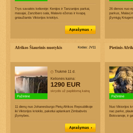
Trys savaitės kelionėje: Kenijos ir Tanzanijos parkai,
26 dienos nuo e
masajai, Zanzibaro sala, Malavio ežeras ir kvapą
parkus, Malavį ir
gniaužiantis Viktorijos krioklys.
įžymiųjų Kriuger
Aprašymas
Afrikos Šiaurinis nuotykis
Kodas: JV11
Pietinis Afri
Trukmė 11 d.
Kelionės kaina:
1290 EUR
skrydis už papildomą kainą
Pažintinė
Pažintinė
11 dienų nuo Johanesburgo Pietų Afrikos Repsublikoje
Nuo Viktorijos k
iki Viktorijos krioklio, pakeliui aplankant Zimbabvės
nac.parke, plau
įžymybes.
Botsvanoje, ir g
Aprašymas