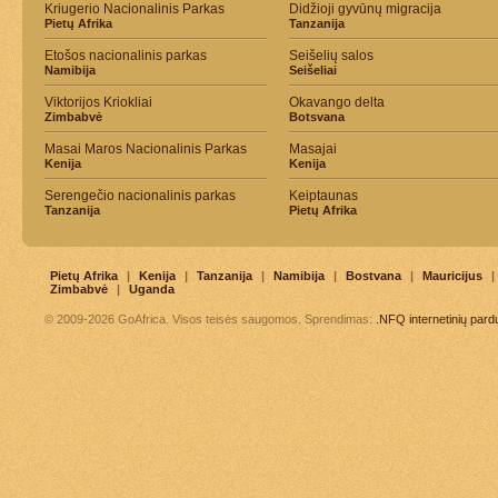
Kriugerio Nacionalinis Parkas
Didžioji gyvūnų migracija
Pietų Afrika
Tanzanija
Etošos nacionalinis parkas
Seišelių salos
Namibija
Seišeliai
Viktorijos Kriokliai
Okavango delta
Zimbabvė
Botsvana
Masai Maros Nacionalinis Parkas
Masajai
Kenija
Kenija
Serengečio nacionalinis parkas
Keiptaunas
Tanzanija
Pietų Afrika
Pietų Afrika
|
Kenija
|
Tanzanija
|
Namibija
|
Bostvana
|
Mauricijus
|
Zimbabvė
|
Uganda
© 2009-2026 GoAfrica. Visos teisės saugomos. Sprendimas:
.NFQ
internetinių par