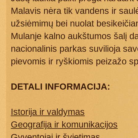
Malavis nėra tik vandens ir saul
užsiėmimų bei nuolat besikeičia
Mulanje kalno aukštumos šalį da
nacionalinis parkas suvilioja sav
pievomis ir ryškiomis peizažo s
DETALI INFORMACIJA:
Istorija ir valdymas
Geografija ir komunikacijos
Gyventojai ir švietimas