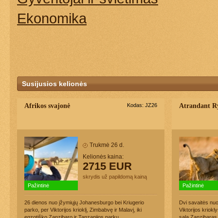
Ekonomika
Susijusios kelionės
Afrikos svajonė
Kodas: JZ26
Atrandant Ry
Trukmė 26 d.
Kelionės kaina:
2715 EUR
skrydis už papildomą kainą
Pažintinė
Pažintinė
26 dienos nuo įžymiųjų Johanesburgo bei Kriugerio
Dvi savaitės nuo
parko, per Viktorijos krioklį, Zimbabvę ir Malavį, iki
Viktorijos kriokl
egzotiško Zanzibaro ir Tanzanijos parkų.
sala Zanzibaras