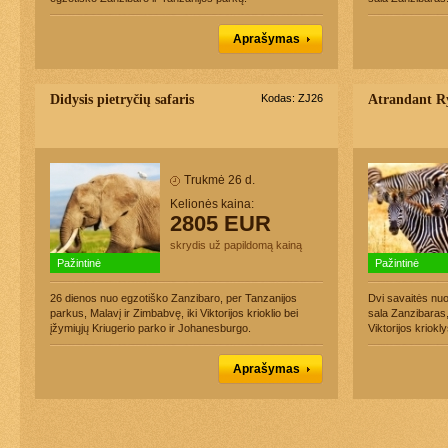
Aprašymas
Didysis pietryčių safaris
Kodas: ZJ26
Atrandant Ry
Trukmė 26 d.
Kelionės kaina:
2805 EUR
skrydis už papildomą kainą
Pažintinė
Pažintinė
26 dienos nuo egzotiško Zanzibaro, per Tanzanijos
Dvi savaitės nuo
parkus, Malavį ir Zimbabvę, iki Viktorijos krioklio bei
sala Zanzibaras,
įžymiųjų Kriugerio parko ir Johanesburgo.
Viktorijos kriokly
Aprašymas