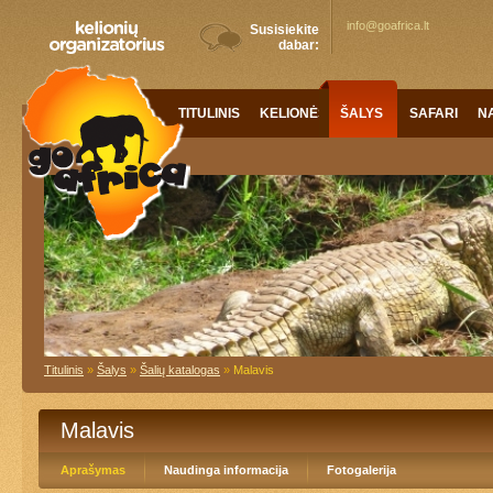
info@goafrica.lt
Susisiekite
dabar:
TITULINIS
KELIONĖS
ŠALYS
SAFARI
N
Titulinis
»
Šalys
»
Šalių katalogas
»
Malavis
Malavis
Aprašymas
Naudinga informacija
Fotogalerija