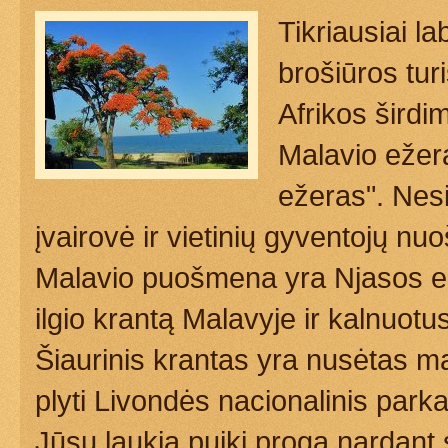
Tikriausiai l
brošiūros tur
Afrikos širdi
Malavio ežer
ežeras". Nesi
įvairovė ir vietinių gyventojų nu
Malavio puošmena yra Njasos ež
ilgio krantą Malavyje ir kalnuot
Šiaurinis krantas yra nusėtas maž
plyti Livondės nacionalinis park
Jūsų laukia puiki proga nardant 