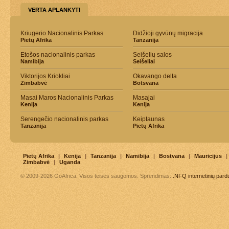
VERTA APLANKYTI
Kriugerio Nacionalinis Parkas
Didžioji gyvūnų migracija
Pietų Afrika
Tanzanija
Etošos nacionalinis parkas
Seišelių salos
Namibija
Seišeliai
Viktorijos Kriokliai
Okavango delta
Zimbabvė
Botsvana
Masai Maros Nacionalinis Parkas
Masajai
Kenija
Kenija
Serengečio nacionalinis parkas
Keiptaunas
Tanzanija
Pietų Afrika
Pietų Afrika
|
Kenija
|
Tanzanija
|
Namibija
|
Bostvana
|
Mauricijus
|
Zimbabvė
|
Uganda
© 2009-2026 GoAfrica. Visos teisės saugomos. Sprendimas:
.NFQ
internetinių par