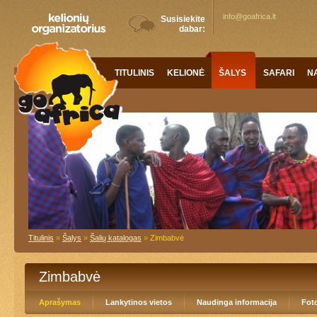
info@goafrica.lt
Susisiekite
dabar:
TITULINIS
KELIONĖS
ŠALYS
SAFARI
N
Titulinis
»
Šalys
»
Šalių katalogas
»
Zimbabvė
Zimbabvė
Aprašymas
Lankytinos vietos
Naudinga informacija
Foto