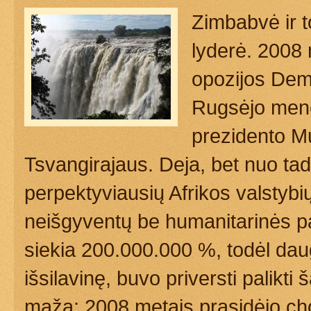
Zimbabvė ir to
lyderė. 2008
opozijos Demo
Rugsėjo mene
prezidento M
Tsvangirajaus. Deja, bet nuo tad
perpektyviausių Afrikos valstybių
neišgyventų be humanitarinės pa
siekia 200.000.000 %, todėl da
išsilavinę, buvo priversti palikti 
maža: 2008 metais prasidėjo cho