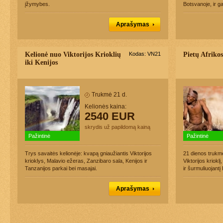
įžymybes.
Botsvanoje, ir g
Aprašymas
Kelionė nuo Viktorijos Krioklių
Kodas: VN21
Pietų Afrikos
iki Kenijos
Trukmė 21 d.
Kelionės kaina:
2540 EUR
skrydis už papildomą kainą
Pažintinė
Pažintinė
Trys savaitės kelionėje: kvapą gniaužiantis Viktorijos
21 dienos trukmė
krioklys, Malavio ežeras, Zanzibaro sala, Kenijos ir
Viktorijos kriok
Tanzanijos parkai bei masajai.
ir šurmuliuojantį
Aprašymas