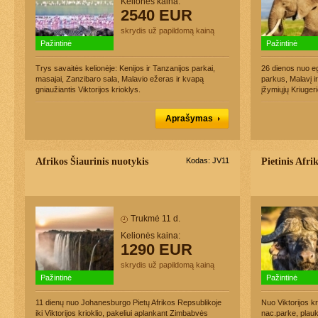
Kelionės kaina:
2540 EUR
skrydis už papildomą kainą
Pažintinė
Pažintinė
Trys savaitės kelionėje: Kenijos ir Tanzanijos parkai,
26 dienos nuo e
masajai, Zanzibaro sala, Malavio ežeras ir kvapą
parkus, Malavį ir
gniaužiantis Viktorijos krioklys.
įžymiųjų Kriuger
Aprašymas
Afrikos Šiaurinis nuotykis
Kodas: JV11
Pietinis Afri
Trukmė 11 d.
Kelionės kaina:
1290 EUR
skrydis už papildomą kainą
Pažintinė
Pažintinė
11 dienų nuo Johanesburgo Pietų Afrikos Repsublikoje
Nuo Viktorijos k
iki Viktorijos krioklio, pakeliui aplankant Zimbabvės
nac.parke, plau