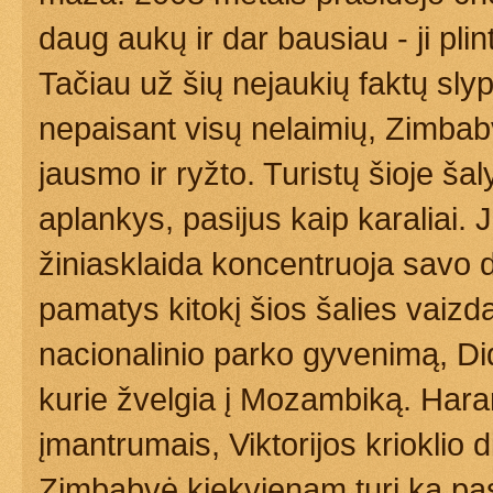
daug aukų ir dar bausiau - ji plin
Tačiau už šių nejaukių faktų slyp
nepaisant visų nelaimių, Zimba
jausmo ir ryžto. Turistų šioje šaly
aplankys, pasijus kaip karaliai.
žiniasklaida koncentruoja savo d
pamatys kitokį šios šalies vaizd
nacionalinio parko gyvenimą, Di
kurie žvelgia į Mozambiką. Harar
įmantrumais, Viktorijos krioklio d
Zimbabvė kiekvienam turi ką pasi