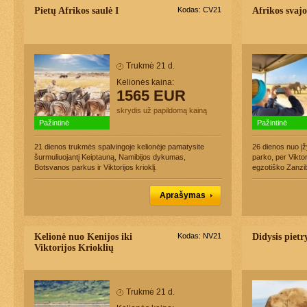
Pietų Afrikos saulė I
Kodas: CV21
Afrikos svaj
Trukmė 21 d.
Kelionės kaina:
1565 EUR
skrydis už papildomą kainą
Pažintinė
Pažintinė
21 dienos trukmės spalvingoje kelionėje pamatysite
26 dienos nuo į
šurmuliuojantį Keiptauną, Namibijos dykumas,
parko, per Viktor
Botsvanos parkus ir Viktorijos krioklį.
egzotiško Zanzib
Aprašymas
Kelionė nuo Kenijos iki
Kodas: NV21
Didysis pietr
Viktorijos Krioklių
Trukmė 21 d.