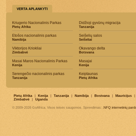
VERTA APLANKYTI
Kriugerio Nacionalinis Parkas
Didžioji gyvūnų migracija
Pietų Afrika
Tanzanija
Etošos nacionalinis parkas
Seišelių salos
Namibija
Seišeliai
Viktorijos Kriokliai
Okavango delta
Zimbabvė
Botsvana
Masai Maros Nacionalinis Parkas
Masajai
Kenija
Kenija
Serengečio nacionalinis parkas
Keiptaunas
Tanzanija
Pietų Afrika
Pietų Afrika
|
Kenija
|
Tanzanija
|
Namibija
|
Bostvana
|
Mauricijus
|
Zimbabvė
|
Uganda
© 2009-2026 GoAfrica. Visos teisės saugomos. Sprendimas:
.NFQ
internetinių par